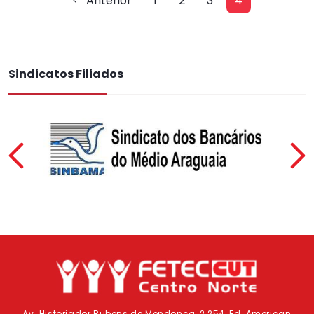
Anterior
1
2
3
4
Sindicatos Filiados
Previous
Av. Historiador Rubens de Mendonça, 2.254, Ed. American