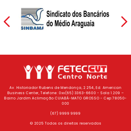
Previous
Av. Historiador Rubens de Mendonça, 2.254, Ed. American
Business Center, Telefone: 0xx(65) 3363-6600 - Sala 1.209 –
Bairro Jardim Aclimação CUIABÁ-MATO GROSSO - Cep:78050-
000
(67) 9999 9999
© 2025 Todos os direitos reservados