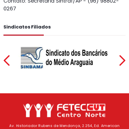
Contato: Secretária Sintraf/AP - (96) 98802-
0267
Sindicatos Filiados
Previous
Av. Historiador Rubens de Mendonça, 2.254, Ed. American