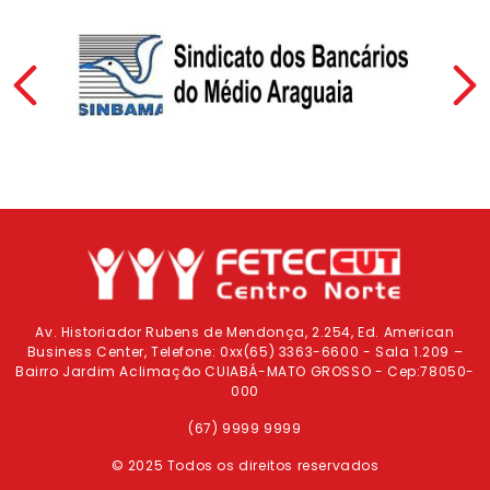
Previous
Av. Historiador Rubens de Mendonça, 2.254, Ed. American
Business Center, Telefone: 0xx(65) 3363-6600 - Sala 1.209 –
Bairro Jardim Aclimação CUIABÁ-MATO GROSSO - Cep:78050-
000
(67) 9999 9999
© 2025 Todos os direitos reservados