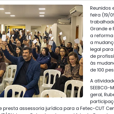
Reunidos 
feira (19/
trabalhad
Grande e 
a reforma 
a mudança
legal par
de profiss
às mudanç
de 100 pe
A atividad
SEEBCG-MS,
geral, Rub
participa
 presta assessoria jurídica para a Fetec-CUT Cen