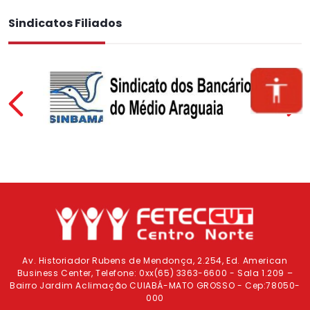
Sindicatos Filiados
Previous
Av. Historiador Rubens de Mendonça, 2.254, Ed. American
Business Center, Telefone: 0xx(65) 3363-6600 - Sala 1.209 –
Bairro Jardim Aclimação CUIABÁ-MATO GROSSO - Cep:78050-
000